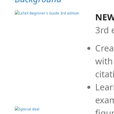
NEW
3rd 
Crea
with
cita
Lear
exam
figu