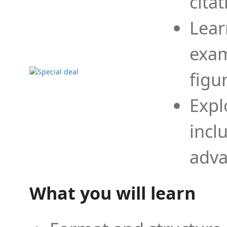
cita
Lear
exam
figu
Expl
incl
adva
What you will learn