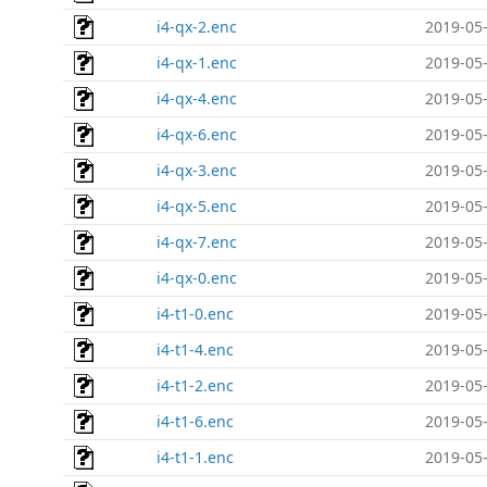
i4-qx-2.enc
2019-05-
i4-qx-1.enc
2019-05-
i4-qx-4.enc
2019-05-
i4-qx-6.enc
2019-05-
i4-qx-3.enc
2019-05-
i4-qx-5.enc
2019-05-
i4-qx-7.enc
2019-05-
i4-qx-0.enc
2019-05-
i4-t1-0.enc
2019-05-
i4-t1-4.enc
2019-05-
i4-t1-2.enc
2019-05-
i4-t1-6.enc
2019-05-
i4-t1-1.enc
2019-05-