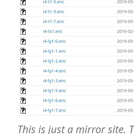
i4-t1-5.enc
2019-05-
i4-t1-3.enc
2019-05-
i4-t1-7.enc
2019-05-
i4-ts1.enc
2016-02-
i4-ly1-0.enc
2019-05-
i4-ly1-1.enc
2019-05-
i4-ly1-2.enc
2019-05-
i4-ly1-4.enc
2019-05-
i4-ly1-3.enc
2019-05-
i4-ly1-5.enc
2019-05-
i4-ly1-6.enc
2019-05-
i4-ly1-7.enc
2019-05-
This is just a mirror site. T