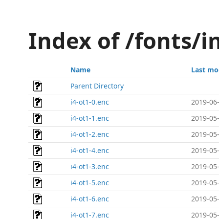
Index of /fonts/
Name
Last mo
Parent Directory
i4-ot1-0.enc
2019-06-
i4-ot1-1.enc
2019-05-
i4-ot1-2.enc
2019-05-
i4-ot1-4.enc
2019-05-
i4-ot1-3.enc
2019-05-
i4-ot1-5.enc
2019-05-
i4-ot1-6.enc
2019-05-
i4-ot1-7.enc
2019-05-