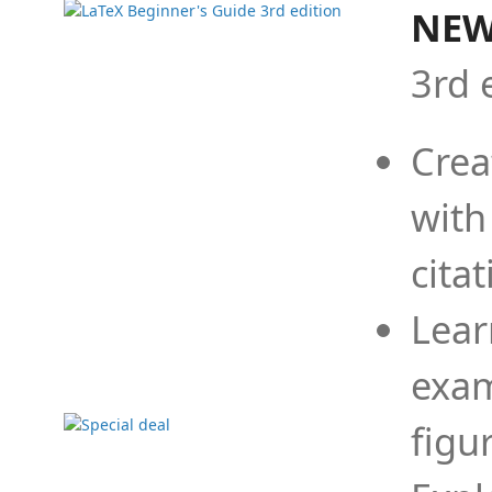
NEW
3rd 
Crea
with
cita
Lear
exam
figu