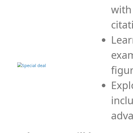
with
cita
Lear
exam
figu
Expl
incl
adva